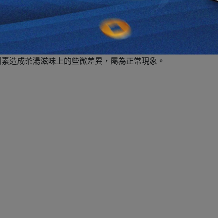
請放置常溫室內、避免潮濕及陽光曝曬。
。
因素造成茶湯滋味上的些微差異，屬為正常現象。