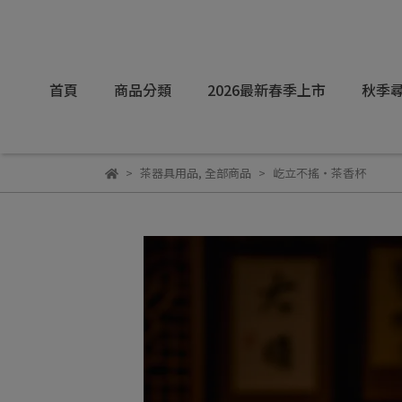
首頁
商品分類
2026最新春季上市
秋季尋
茶器具用品
,
全部商品
屹立不搖・茶香杯