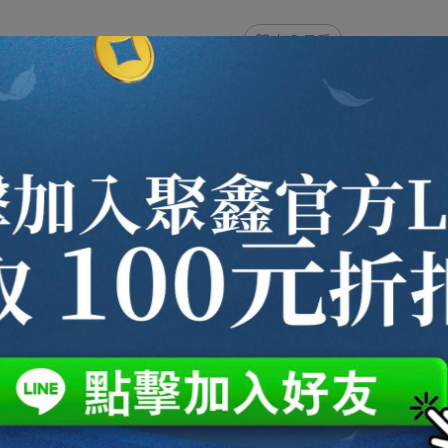
加入最愛
規格說明
問茶葉相關資訊
算起至第7天止，為七日鑑賞期限。
請退貨。