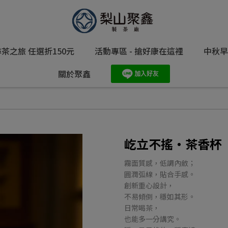
茶之旅 任選折150元
活動專區 - 搶好康在這裡
中秋早
關於聚鑫
屹立不搖・茶香杯
霧面質感，低調內斂；
圓潤弧線，貼合手感。
創新重心設計，
不易傾倒，穩如其形。
日常喝茶，
也能多一分講究。